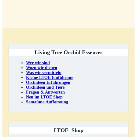
Living Tree Orchid Essences
Wer wir sind
Wozu wir dienen
Was wir vermitteln
Kleine LTOE Einführung
Orchideen Erfahrungen
Orchideen und Tiere
Fragen & Antworten
Neu im LTOE Shop
Samaúma Aufforstung
LTOE Shop