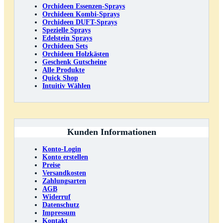
Orchideen Essenzen-Sprays
Orchideen Kombi-Sprays
Orchideen DUFT-Sprays
Spezielle Sprays
Edelstein Sprays
Orchideen Sets
Orchideen Holzkästen
Geschenk Gutscheine
Alle Produkte
Quick Shop
Intuitiv Wählen
Kunden Informationen
Konto-Login
Konto erstellen
Preise
Versandkosten
Zahlungsarten
AGB
Widerruf
Datenschutz
Impressum
Kontakt